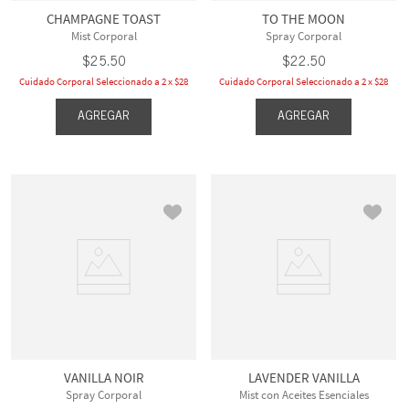
CHAMPAGNE TOAST
TO THE MOON
Mist Corporal
Spray Corporal
$
25
.
50
$
22
.
50
Cuidado Corporal Seleccionado a 2 x $28
Cuidado Corporal Seleccionado a 2 x $28
AGREGAR
AGREGAR
VANILLA NOIR
LAVENDER VANILLA
Spray Corporal
Mist con Aceites Esenciales