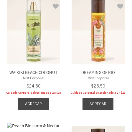
WAIKIKI BEACH COCONUT
DREAMING OF RIO
Mist Corporal
Mist Corporal
$
24
.
50
$
25
.
50
Cuidado Corporal Seleccionado a 2 x $28
Cuidado Corporal Seleccionado a 2 x $28
AGREGAR
AGREGAR