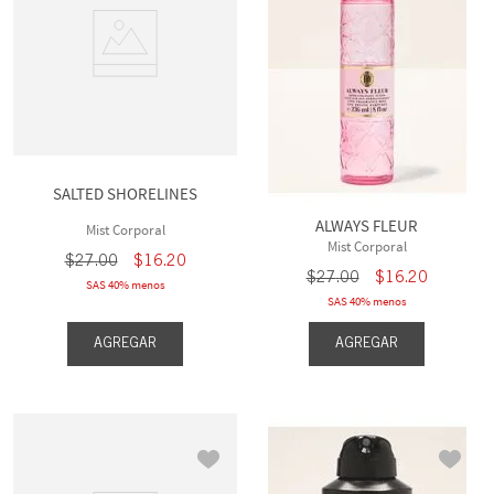
SALTED SHORELINES
ALWAYS FLEUR
Mist Corporal
Mist Corporal
$
27
.
00
$
16
.
20
$
27
.
00
$
16
.
20
SAS 40% menos
SAS 40% menos
AGREGAR
AGREGAR