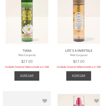
TIANA
LIFE'S A FAIRYTALE
Mist Corporal
Mist Corporal
$
27
.
00
$
27
.
00
Cuidado Corporal Seleccionado a 2 x $28
Cuidado Corporal Seleccionado a 2 x $28
AGREGAR
AGREGAR