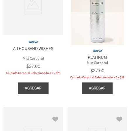
Nuevo
A THOUSAND WISHES
Nuevo
PLATINUM
Mist Corporal
Mist Corporal
$
27
.
00
$
27
.
00
Cuidado Corporal Seleccionado a 2 x $28
Cuidado Corporal Seleccionado a 2 x $28
AGREGAR
AGREGAR