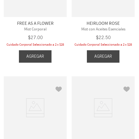
FREE AS A FLOWER
HEIRLOOM ROSE
Mist Corporal
Mist con Aceites Esenciales
$
27
.
00
$
22
.
50
Cuidado Corporal Seleccionado a 2 x $28
Cuidado Corporal Seleccionado a 2 x $28
AGREGAR
AGREGAR