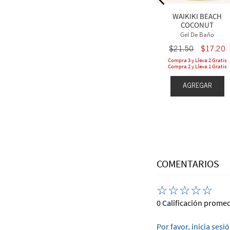
$
16
.
80
$
23
.
00
$
18
.
40
WAIKIKI BEACH
leva 2 Gratis
Compra 3 y Lleva 2 Gratis
COCONUT
leva 1 Gratis
Compra 2 y Lleva 1 Gratis
Gel De Baño
$
21
.
50
$
17
.
20
Compra 3 y Lleva 2 Gratis
Compra 2 y Lleva 1 Gratis
EGAR
AGREGAR
AGREGAR
COMENTARIOS
☆
☆
☆
☆
☆
0 Calificación prome
Por favor, inicia sesi