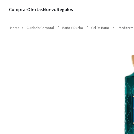
Comprar
Ofertas
Nuevo
Regalos
Cuidado Corporal
Baño Y Ducha
Gel De Baño
Mediterra