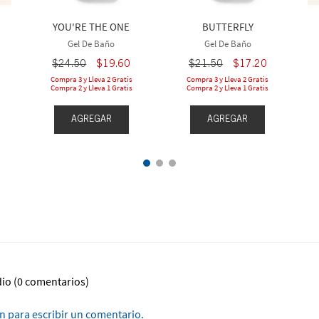
YOU'RE THE ONE
BUTTERFLY
Gel De Baño
Gel De Baño
$
24
.
50
$
19
.
60
$
21
.
50
$
17
.
20
Compra 3 y Lleva 2 Gratis
Compra 3 y Lleva 2 Gratis
Compra 2 y Lleva 1 Gratis
Compra 2 y Lleva 1 Gratis
AGREGAR
AGREGAR
dio
(0 comentarios)
ón para escribir un comentario.