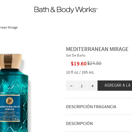
nean Mirage
MEDITERRANEAN MIRAGE
Gel De Baño
$
19
.
60
$
24
.
50
10 fl oz / 295 mL
－
＋
AGREGAR A LA
DESCRIPCIÓN FRAGANCIA
A qué huele: a darse un chapuzón en l
DESCRIPCIÓN
una riviera europea.