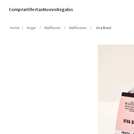
Comprar
Ofertas
Nuevo
Regalos
Hogar
Wallflower
Wallflowers
Viva Brazil