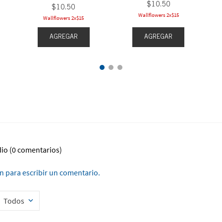
$
10
.
50
$
10
.
50
Wallflowers 2x$15
Wallflowers 2x$15
AGREGAR
AGREGAR
dio
(0 comentarios)
ón para escribir un comentario.
Todos