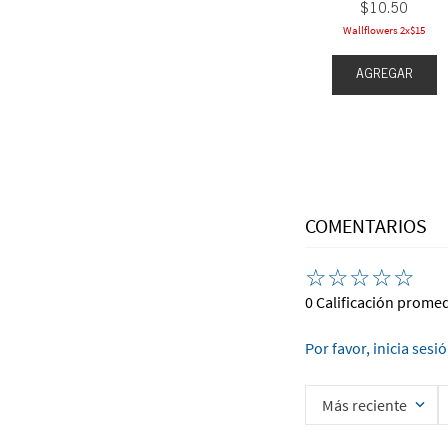
$
10
.
50
Wallflowers 2x$15
EGAR
AGREGAR
AGREGAR
COMENTARIOS
☆
☆
☆
☆
☆
0 Calificación prome
Por favor, inicia sesi
Más reciente