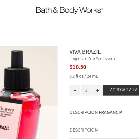
VIVA BRAZIL
Fragancia Para Wallflowers
$
10
.
50
0.8 fl oz / 24 mL
－
＋
AGREGAR A LA
DESCRIPCIÓN FRAGANCIA
Viajamos a las vibrantes calles de Río
DESCRIPCIÓN
sumergimos en las vistas, los sonidos 
Con la experiencia de diseñadores y p