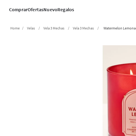
Comprar
Ofertas
Nuevo
Regalos
Velas
Vela 3 Mechas
Vela 3 Mechas
Watermelon Lemona