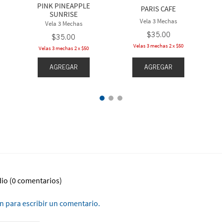
PINK PINEAPPLE
PARIS CAFE
SUNRISE
Vela 3 Mechas
Vela 3 Mechas
$
35
.
00
$
35
.
00
Velas 3 mechas 2 x $50
Velas 3 mechas 2 x $50
AGREGAR
AGREGAR
dio
(0 comentarios)
ón para escribir un comentario.