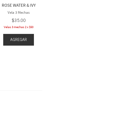
ROSE WATER & IVY
Velas 3 mechas 2 x $50
Velas 3 mec
Vela 3 Mechas
$
35
.
00
Velas 3 mechas 2 x $50
AGREGAR
AGR
AGREGAR