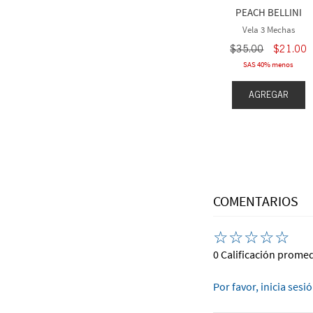
PEACH BELLINI
chas 2 x $50
Velas 3 mechas 2 x $50
Vela 3 Mechas
$
35
.
00
$
21
.
00
SAS 40% menos
EGAR
AGREGAR
AGREGAR
COMENTARIOS
☆
☆
☆
☆
☆
0 Calificación prome
Por favor, inicia sesi