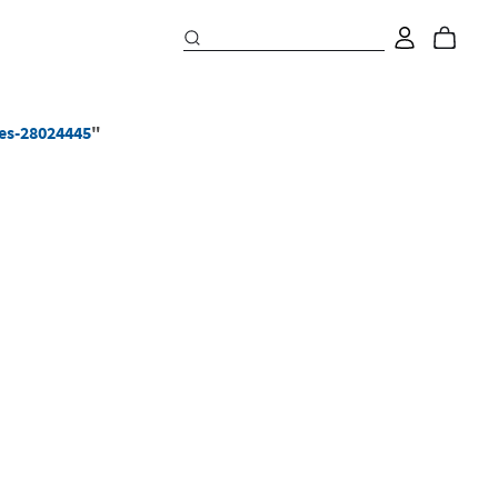
ses-28024445
"